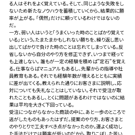
る人はそれをよく覚えている。そして、同じような失敗をし
ないため新たなノウハウを蓄積していくから、結果的に勝
率が上がる。 「偶然」だけに頼っているわけではないの
だ。
一方、弱い人はいうと「うまくいった時のことばかり覚えて
いる」という。たまたまかもしれない勝ちを、繰り返し思い
出してばかりで負けた時のことは忘れてしまっている。反
省しないから自分のやり方を修正できず、いつまで経って
も上達しない。 誰もが一定の経験を積めば”定石”を覚え
る。仕事ならばマニュアルもあるし、先輩からの指導や社
員教育もある。それでも経験年数が増えるとともに実績
に差が出てくる。教えられた通りにお客さまに説明し、応
対についても失礼なことはしていない。それで受注が取
れたこともあるし、とくに問題があるわけではないのに結
果は平均を大きく下回っている。
受注につながらなかった商談の中に、あと一歩のところで
逃がしたものもあったはずだ。提案のやり方、お客さまと
のやりとりで工夫すべき点がなかったのか。運よく成功し
た手法だけでは勝率が低いのだから、取りこぼした苦い