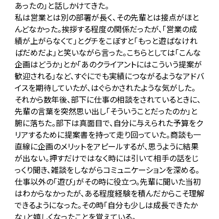
あったの」と話しかけてきた。
私は営業とは別の部署が長く、その先輩とは接点がほと
んどなかった。挨拶する程度の関係だったが、「営業の成
績が上がらなくて」とグチをこぼすと「もっと遊ばなけれ
ばだめだよ」と笑いながら言った。こちらとしては「こんな
企画はどうか」とか「あのクライアントにはこういう提案が
歓迎される」など、すぐにでも実績につながるようなアドバ
イスを期待していたが、はぐらかされたような気がした。
それから数年後、部下に仕事の相談をされているときに、
先輩の言葉を突然思い出し「そういうことだったのか」と
腑に落ちた。部下は真面目で、自分に与えられた予算をク
リアするために提案書を持って走り回っていた。商談も一
直線に企画のメリットをアピールするが、思うように結果
が出ない。押すだけではなく時には引いて相手の話をじ
っくり聞き、雑談をしながらコミュニケーションを深める。
仕事以外の「遊び」がその時に役立つ。先輩に聞いた当初
はわからなかったが、ある程度経験を積んだからこそ理解
できるようになった。その時「自分も少しは成長できたか
な」と嬉しくなったことを覚えている。