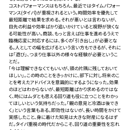
コストパフォーマンスはもちろん、最近ではタイムパフォー
マンス(タイパ)が重視されるという。時間効率を優先して
最短距離で結果を求める。それが悪いとは言わないが、
目先の利益や効率ばかり追いかけていると視野が狭くな
る可能性が高い。商談、もっと言えば仕事を進めるうえで
臨機応変に対応するには、多くの「引き出し」が必要とな
る。人としての幅を広げるという言い方もできるが、それに
は「遊び」、つまり仕事以外の様々な経験が必要というこ
とだ。
「今は理解できなくてもいいが、頭の片隅に残しておいて
ほしい」。この時のことをきっかけに、部下に対し将来のこ
とを考えたアドバイスを意識的にするようになった。効果
のほどはわからないが、最短距離ばかり求めるのではな
く、時にはムダとも思える回り道も役に立つことをわかっ
てほしいという気持ちだった。「親の意見と冷酒は後でき
く」という言葉もある。即効性はないが、長い時間をかけて
実感したこと、身に着けた知見は大きな財産になるはず
だ。タイパ重視の時代だからこそ、回り道の重要性を忘れ