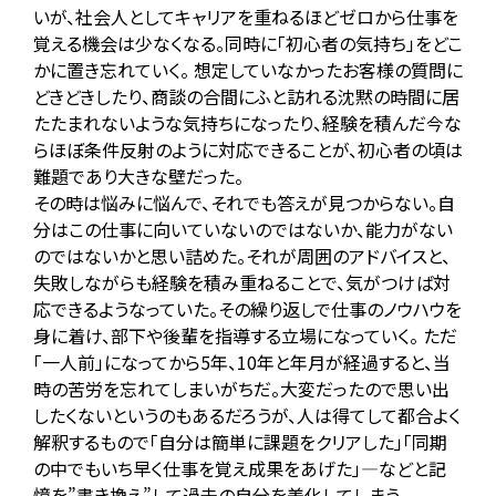
いが、社会人としてキャリアを重ねるほどゼロから仕事を
覚える機会は少なくなる。同時に「初心者の気持ち」をどこ
かに置き忘れていく。 想定していなかったお客様の質問に
どきどきしたり、商談の合間にふと訪れる沈黙の時間に居
たたまれないような気持ちになったり、経験を積んだ今な
らほぼ条件反射のように対応できることが、初心者の頃は
難題であり大きな壁だった。
その時は悩みに悩んで、それでも答えが見つからない。自
分はこの仕事に向いていないのではないか、能力がない
のではないかと思い詰めた。それが周囲のアドバイスと、
失敗しながらも経験を積み重ねることで、気がつけば対
応できるようなっていた。その繰り返しで仕事のノウハウを
身に着け、部下や後輩を指導する立場になっていく。 ただ
「一人前」になってから5年、10年と年月が経過すると、当
時の苦労を忘れてしまいがちだ。大変だったので思い出
したくないというのもあるだろうが、人は得てして都合よく
解釈するもので「自分は簡単に課題をクリアした」「同期
の中でもいち早く仕事を覚え成果をあげた」―などと記
憶を”書き換え”して過去の自分を美化してしまう。