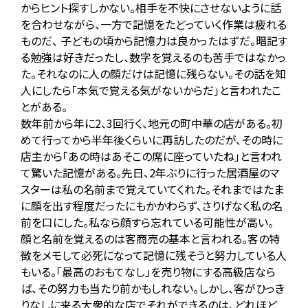
からヒント探すしかない。相手を不快にさせないように話
を合わせながら、一方で記憶をたどっていく作業は疲れる
ものだ、 子どもの頃から記憶力は良かったはずだ。暗記す
る勉強は好きだったし、数字を覚えるのも苦手ではなかっ
た。それなのに人の顔だけは記憶に残らない。その話を知
人にしたら「本気で覚える気がないからだ」と言われたこ
とがある。
数年前から年に2、3回行く、地元の町中華の店がある。初
めて行ってから半年後くらいに再訪したのだが、その時に
店主から「あの時はあそこの席に座っていたね」と言われ
て驚いた記憶がある。先日、2年ぶりに行った居酒屋のマ
スターは私の名前まで覚えていてくれた。それまではたま
に顔を出す程度だったにもかかわらず、さりげなく私の名
前を口にした。私なら顔すら忘れている可能性が高い。
顔と名前を覚えるのは客商売の基本と言われる。客の特
徴をメモして必死になって記憶に残そうと努力している人
もいる。「最高のおもてなし」を売り物にする高級店なら
ば、その努力も当たり前かもしれない。しかし、客がひっき
りなしに来る大衆的な店でそれができるのは、どれほど