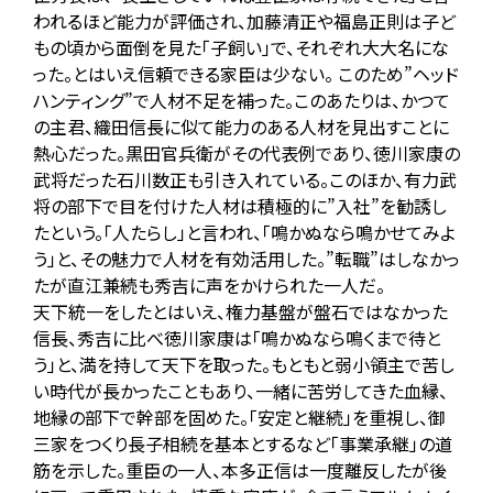
われるほど能力が評価され、加藤清正や福島正則は子ど
もの頃から面倒を見た「子飼い」で、それぞれ大大名にな
った。とはいえ信頼できる家臣は少ない。 このため”ヘッド
ハンティング”で人材不足を補った。このあたりは、かつて
の主君、織田信長に似て能力のある人材を見出すことに
熱心だった。黒田官兵衛がその代表例であり、徳川家康の
武将だった石川数正も引き入れている。このほか、有力武
将の部下で目を付けた人材は積極的に”入社”を勧誘し
たという。「人たらし」と言われ、「鳴かぬなら鳴かせてみよ
う」と、その魅力で人材を有効活用した。”転職”はしなかっ
たが直江兼続も秀吉に声をかけられた一人だ。
天下統一をしたとはいえ、権力基盤が盤石ではなかった
信長、秀吉に比べ徳川家康は「鳴かぬなら鳴くまで待と
う」と、満を持して天下を取った。もともと弱小領主で苦し
い時代が長かったこともあり、一緒に苦労してきた血縁、
地縁の部下で幹部を固めた。「安定と継続」を重視し、御
三家をつくり長子相続を基本とするなど「事業承継」の道
筋を示した。重臣の一人、本多正信は一度離反したが後