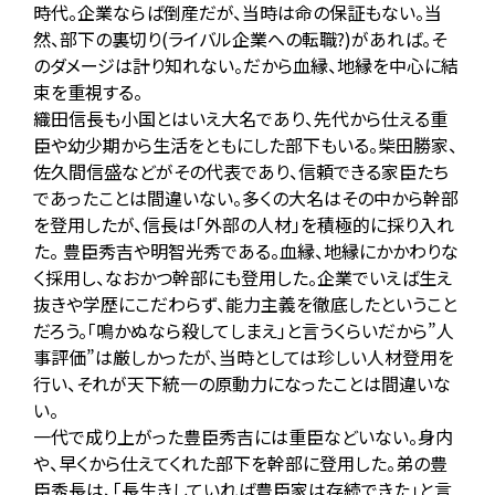
時代。企業ならば倒産だが、当時は命の保証もない。当
然、部下の裏切り(ライバル企業への転職?)があれば。そ
のダメージは計り知れない。だから血縁、地縁を中心に結
束を重視する。
織田信長も小国とはいえ大名であり、先代から仕える重
臣や幼少期から生活をともにした部下もいる。柴田勝家、
佐久間信盛などがその代表であり、信頼できる家臣たち
であったことは間違いない。多くの大名はその中から幹部
を登用したが、信長は「外部の人材」を積極的に採り入れ
た。 豊臣秀吉や明智光秀である。血縁、地縁にかかわりな
く採用し、なおかつ幹部にも登用した。企業でいえば生え
抜きや学歴にこだわらず、能力主義を徹底したということ
だろう。「鳴かぬなら殺してしまえ」と言うくらいだから”人
事評価”は厳しかったが、当時としては珍しい人材登用を
行い、それが天下統一の原動力になったことは間違いな
い。
一代で成り上がった豊臣秀吉には重臣などいない。身内
や、早くから仕えてくれた部下を幹部に登用した。弟の豊
臣秀長は、「長生きしていれば豊臣家は存続できた」と言