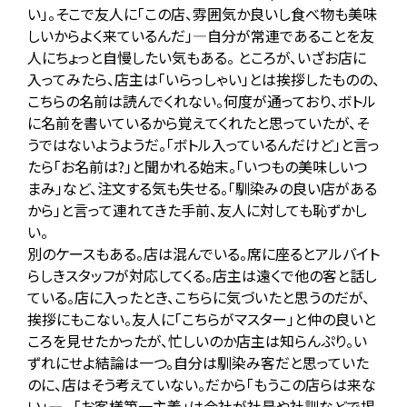
い」。そこで友人に「この店、雰囲気か良いし食べ物も美味
しいからよく来ているんだ」―自分が常連であることを友
人にちょっと自慢したい気もある。 ところが、いざお店に
入ってみたら、店主は「いらっしゃい」とは挨拶したものの、
こちらの名前は読んでくれない。何度が通っており、ボトル
に名前を書いているから覚えてくれたと思っていたが、そ
うではないようようだ。「ボトル入っているんだけど」と言っ
たら「お名前は?」と聞かれる始末。「いつもの美味しいつ
まみ」など、注文する気も失せる。「馴染みの良い店がある
から」と言って連れてきた手前、友人に対しても恥ずかし
い。
別のケースもある。店は混んでいる。席に座るとアルバイト
らしきスタッフが対応してくる。店主は遠くで他の客と話し
ている。店に入ったとき、こちらに気づいたと思うのだが、
挨拶にもこない。友人に「こちらがマスター」と仲の良いと
ころを見せたかったが、忙しいのか店主は知らんぷり。い
ずれにせよ結論は一つ。自分は馴染み客だと思っていた
のに、店はそう考えていない。だから「もうこの店らは来な
い」―。 「お客様第一主義」は会社が社是や社訓などで掲