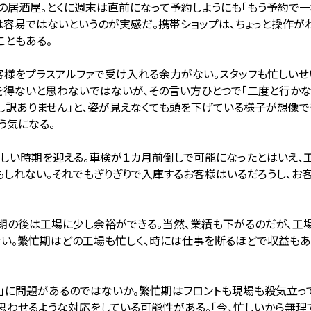
の居酒屋。とくに週末は直前になって予約しようにも「もう予約で一
容易ではないというのが実感だ。携帯ショップは、ちょっと操作が
こともある。
様をプラスアルファで受け入れる余力がない。スタッフも忙しいせ
むを得ないと思わないではないが、その言い方ひとつで「二度と行か
し訳ありません」と、姿が見えなくても頭を下げている様子が想像で
う気になる。
い時期を迎える。車検が１カ月前倒しで可能になったとはいえ、
しれない。それでもぎりぎりで入庫するお客様はいるだろうし、お
の後は工場に少し余裕ができる。当然、業績も下がるのだが、工場
い。繁忙期はどの工場も忙しく、時には仕事を断るほどで収益もあ
」に問題があるのではないか。繁忙期はフロントも現場も殺気立っ
思わせるような対応をしている可能性がある。「今、忙しいから無理