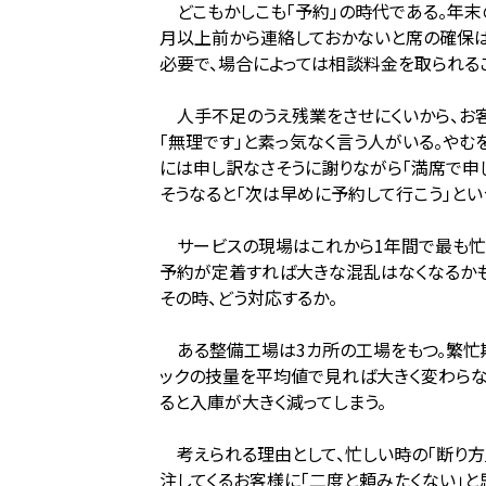
どこもかしこも「予約」の時代である。年末
月以上前から連絡しておかないと席の確保は
必要で、場合によっては相談料金を取られる
人手不足のうえ残業をさせにくいから、お客
「無理です」と素っ気なく言う人がいる。や
には申し訳なさそうに謝りながら「満席で申
そうなると「次は早めに予約して行こう」とい
サービスの現場はこれから1年間で最も忙し
予約が定着すれば大きな混乱はなくなるかも
その時、どう対応するか。
ある整備工場は3カ所の工場をもつ。繁忙期
ックの技量を平均値で見れば大きく変わらな
ると入庫が大きく減ってしまう。
考えられる理由として、忙しい時の「断り方
注してくるお客様に「二度と頼みたくない」と