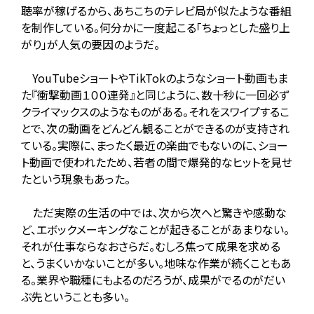
聴率が稼げるから、あちこちのテレビ局が似たような番組
を制作している。何分かに一度起こる「ちょっとした盛り上
がり」が人気の要因のようだ。
YouTubeショートやTikTokのようなショート動画もま
た『衝撃動画１００連発』と同じように、数十秒に一回必ず
クライマックスのようなものがある。それをスワイプするこ
とで、次の動画をどんどん観ることができるのが支持され
ている。実際に、まったく最近の楽曲でもないのに、ショー
ト動画で使われたため、若者の間で爆発的なヒットを見せ
たという現象もあった。
ただ実際の生活の中では、次から次へと驚きや感動な
ど、エボックメーキングなことが起きることがあまりない。
それが仕事ならなおさらだ。むしろ焦って成果を求める
と、うまくいかないことが多い。地味な作業が続くこともあ
る。業界や職種にもよるのだろうが、成果がでるのがだい
ぶ先ということも多い。