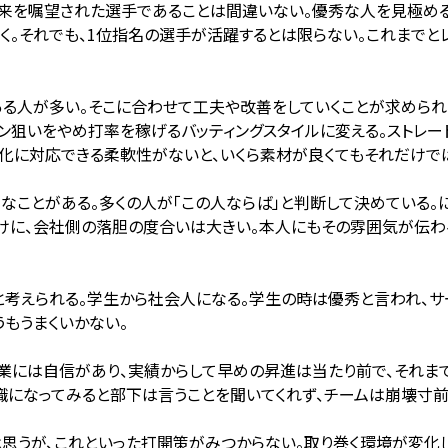
将来を嘱望された選手であることは間違いない。優秀な人を見極め
く。それでも、1位指名の選手が活躍するとは限らない。これまでとレ
人が多い。そこに合わせて工夫や改善をしていくことが求められる
ラン狙いをやめ打率を稼げるバッティングスタイルに変える。ストレ
化に対応できる柔軟性がないと、いくら素材が良くてもそれだけで
ことがある。多くの人が「この人ならば」と判断して決めている。
だけに、会社側の落胆の度合いは大きい。本人にもその雰囲気が伝
考えられる。学生から社会人になる。学生の時は優秀と言われ、サ
もうまくいかない。
には自信があり、実績からして早めの昇進は当たり前で、それま
職になってみると部下は言うことを聞いてくれず、チームは崩壊寸前
うが、これといった打開策がみつからない。取り巻く環境が変化